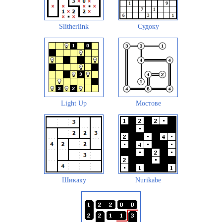
Slitherlink
Судоку
Light Up
Мостове
Шикаку
Nurikabe