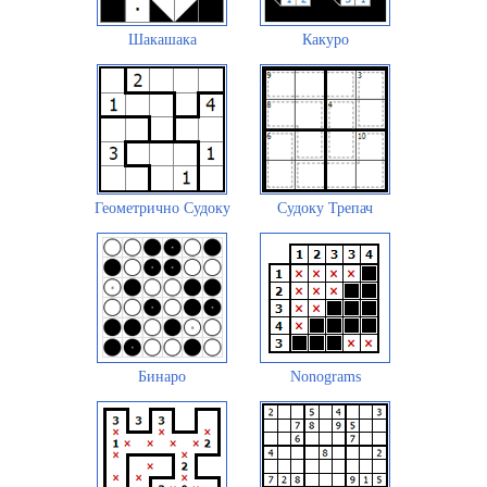
Шакашака
Какуро
Геометрично Судоку
Судоку Трепач
Бинаро
Nonograms