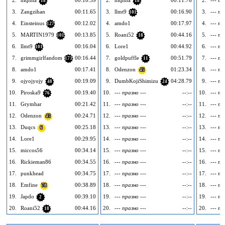
2.
niqnna
00:10.59
2.
niqnna
00:11.76
2.
--- пр
18
18
3.
Zangzihan
00:11.65
3.
llmt9
00:16.90
3.
--- пр
101
4.
Einsteinus
00:12.02
4.
amdo1
00:17.97
4.
--- пр
127
5.
MARTIN1979
00:13.85
5.
Roani52
00:44.16
5.
--- пр
101
18
6.
llmt9
00:16.04
6.
Lore1
00:44.92
6.
--- пр
101
7.
grimmgirlfandom
00:16.44
7.
goldpuffle
00:51.79
7.
--- пр
173
11
8.
amdo1
00:17.41
8.
Odenzon
01:23.34
8.
--- пр
45
9.
ojyojyojy
00:19.09
9.
DumbKojiShimizu
04:28.79
9.
--- пр
48
24
10.
Piroska9
00:19.40
10.
--- празно ---
--:--
10.
--- пр
76
11.
Grymhar
00:21.42
11.
--- празно ---
--:--
11.
--- пр
12.
Odenzon
00:24.71
12.
--- празно ---
--:--
12.
--- пр
45
13.
Duqcs
00:25.18
13.
--- празно ---
--:--
13.
--- пр
6
14.
Lore1
00:29.95
14.
--- празно ---
--:--
14.
--- пр
15.
miccos56
00:34.14
15.
--- празно ---
--:--
15.
--- пр
16.
Rickieman86
00:34.55
16.
--- празно ---
--:--
16.
--- пр
17.
punkhead
00:34.75
17.
--- празно ---
--:--
17.
--- пр
18.
Emfine
00:38.89
18.
--- празно ---
--:--
18.
--- пр
78
19.
Japdo
00:39.10
19.
--- празно ---
--:--
19.
--- пр
2
20.
Roani52
00:44.16
20.
--- празно ---
--:--
20.
--- пр
18