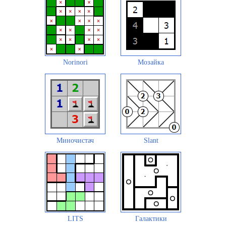
Norinori
Мозайка
Миночистач
Slant
LITS
Галактики