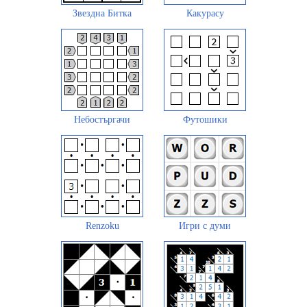
Звездна Битка
Какурасу
Небостъргачи
Футошики
Renzoku
Игри с думи