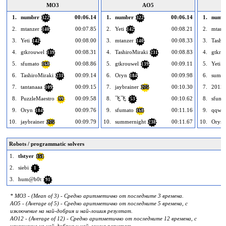
MO3
AO5
1.
numbrr
00:06.14
1.
numbrr
00:06.14
1.
numb
322
322
2.
mtanzer
00:07.85
2.
Yeti
00:08.21
2.
mtanz
140
142
3.
Yeti
00:08.00
3.
mtanzer
00:08.33
3.
Tashi
142
140
4.
gtkrouwel
00:08.31
4.
TashiroMiraki
00:08.83
4.
gtkro
139
231
5.
sfumato
00:08.86
5.
gtkrouwel
00:09.11
5.
Yeti
168
139
1
6.
TashiroMiraki
00:09.14
6.
Oryn
00:09.98
6.
summe
231
184
7.
tantanaaa
00:09.15
7.
jaybrainer
00:10.30
7.
2015
109
275
8.
PuzzleMaestro
00:09.58
8.
飞飞
00:10.62
8.
sfuma
99
53
9.
Oryn
00:09.76
9.
sfumato
00:11.16
9.
qqwre
184
168
10.
jaybrainer
00:09.79
10.
summernight
00:11.67
10.
Oryn
275
238
Robots / programmatic solvers
1.
tlstyer
151
2.
siebi
1
3.
hum@b0t
91
* MO3 - (Mean of 3) - Средно аритметично от последните 3 времена.
AO5 - (Average of 5) - Средно аритметично от последните 5 времена, с
изключение на най-добрия и най-лошия резултат.
AO12 - (Average of 12) - Средно аритметично от последните 12 времена, с