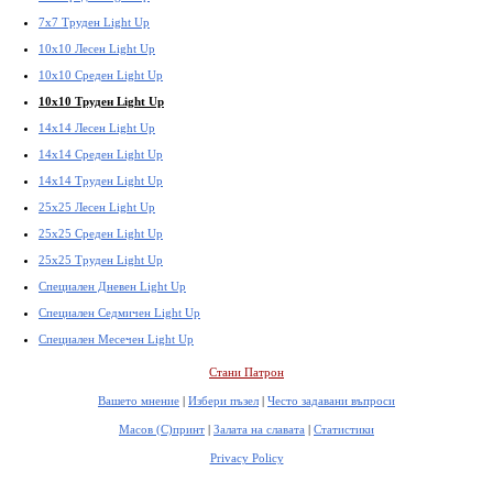
7x7 Труден Light Up
10x10 Лесен Light Up
10x10 Среден Light Up
10x10 Труден Light Up
14x14 Лесен Light Up
14x14 Среден Light Up
14x14 Труден Light Up
25x25 Лесен Light Up
25x25 Среден Light Up
25x25 Труден Light Up
Специален Дневен Light Up
Специален Седмичен Light Up
Специален Месечен Light Up
Стани Патрон
Вашето мнение
|
Избери пъзел
|
Често задавани въпроси
Масов (С)принт
|
Залата на славата
|
Статистики
Privacy Policy