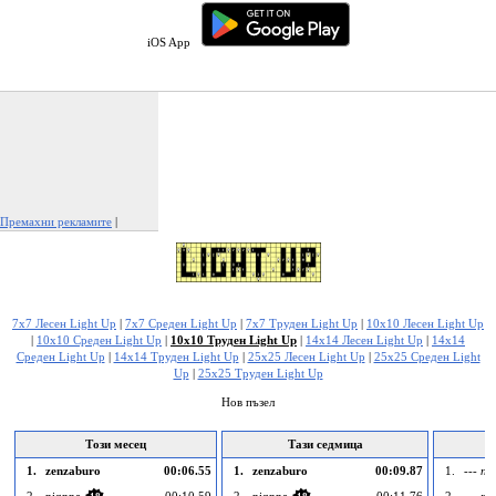
iOS App
Премахни рекламите
|
Докладвай тази реклама
7x7 Лесен Light Up
|
7x7 Среден Light Up
|
7x7 Труден Light Up
|
10x10 Лесен Light Up
|
10x10 Среден Light Up
|
10x10 Труден Light Up
|
14x14 Лесен Light Up
|
14x14
Среден Light Up
|
14x14 Труден Light Up
|
25x25 Лесен Light Up
|
25x25 Среден Light
Up
|
25x25 Труден Light Up
Нов пъзел
Този месец
Тази седмица
1.
zenzaburo
00:06.55
1.
zenzaburo
00:09.87
1.
--- пр