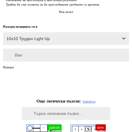
изключение на най-добрия и най-лошия резултат.
Трябва да сте логнати за да проследявате средните си времена.
Нов пъзел
Намери позицията си в
Име
Намери
Още логически пъзели:
hide
show