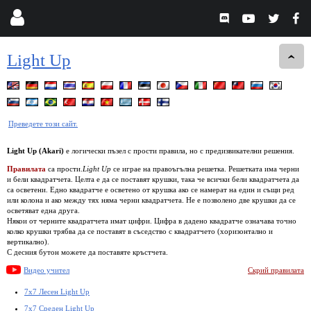
Light Up
Преведете този сайт.
Light Up (Akari)
е логически пъзел с прости правила, но с предизвикателни решения.
Правилата
са прости.
Light Up
се играе на правоъгълна решетка. Решетката има черни
и бели квадратчета. Целта е да се поставят крушки, така че всички бели квадратчета да
са осветени. Едно квадратче е осветено от крушка ако се намерат на един и същи ред
или колона и ако между тях няма черни квадратчета. Не е позволено две крушки да се
осветяват една друга.
Някои от черните квадратчета имат цифри. Цифра в дадено квадратче означава точно
колко крушки трябва да се поставят в съседство с квадратчето (хоризонтално и
вертикално).
С десния бутон можете да поставяте кръстчета.
Видео учител
Скрий правилата
7x7 Лесен Light Up
7x7 Среден Light Up