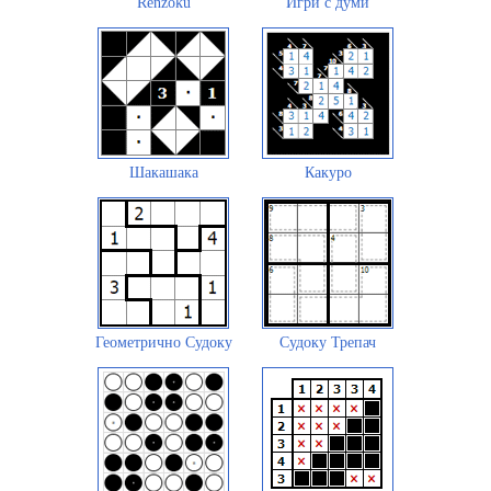
Renzoku
Игри с думи
Шакашака
Какуро
Геометрично Судоку
Судоку Трепач