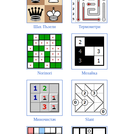
Шах Пъзели
Термометри
Norinori
Мозайка
Миночистач
Slant