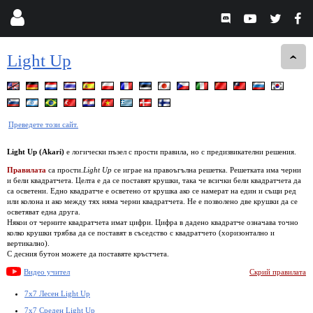
Light Up
Преведете този сайт.
Light Up (Akari)
е логически пъзел с прости правила, но с предизвикателни решения.
Правилата
са прости.
Light Up
се играе на правоъгълна решетка. Решетката има черни
и бели квадратчета. Целта е да се поставят крушки, така че всички бели квадратчета да
са осветени. Едно квадратче е осветено от крушка ако се намерат на един и същи ред
или колона и ако между тях няма черни квадратчета. Не е позволено две крушки да се
осветяват една друга.
Някои от черните квадратчета имат цифри. Цифра в дадено квадратче означава точно
колко крушки трябва да се поставят в съседство с квадратчето (хоризонтално и
вертикално).
С десния бутон можете да поставяте кръстчета.
Видео учител
Скрий правилата
7x7 Лесен Light Up
7x7 Среден Light Up