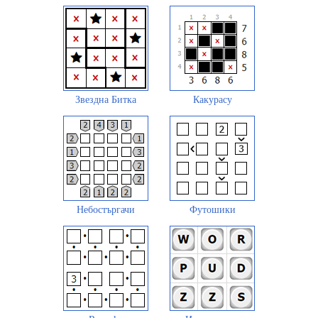
Звездна Битка
Какурасу
Небостъргачи
Футошики