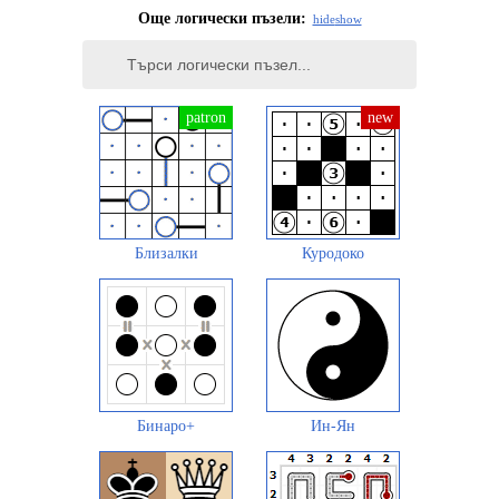
Още логически пъзели:
hide
show
Близалки
Куродоко
Бинаро+
Ин-Ян