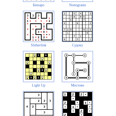
Бинаро
Nonograms
Slitherlink
Судоку
Light Up
Мостове