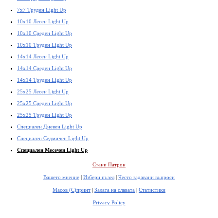
7x7 Труден Light Up
10x10 Лесен Light Up
10x10 Среден Light Up
10x10 Труден Light Up
14x14 Лесен Light Up
14x14 Среден Light Up
14x14 Труден Light Up
25x25 Лесен Light Up
25x25 Среден Light Up
25x25 Труден Light Up
Специален Дневен Light Up
Специален Седмичен Light Up
Специален Месечен Light Up
Стани Патрон
Вашето мнение
|
Избери пъзел
|
Често задавани въпроси
Масов (С)принт
|
Залата на славата
|
Статистики
Privacy Policy